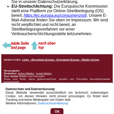
Sie in unserer Datenschutzerklärung.
EU-Streitschlichtung:
Die Europäische Kommission
stellt eine Plattform zur Online-Streitbeilegung (OS)
bereit:
https://ec.europa.eu/consumers/odr
. Unsere E-
Mail-Adresse finden Sie oben im Impressum. Wir sind
nicht verpflichtet und nicht bereit, an
Streitbeilegungsverfahren vor einer
Verbraucherschlichtungsstelle teilzunehmen.
weitere Links:
Links - Reisetipps-Europa - Eisenbahn-Europa - Walder-Verlag
Herausgeber
Redaktion:
Achim Walder
-
Ingrid Walder
Text: Achim
Walder und Freunden
Fotos und Texte, wenn gekennzeichnet, wurden von Freunden freundlicherweise
bereitgestellt.
Hinweis auf Urheberrechte.
Bitte beachten Sie, dass alle Urheberrechte der Bilder und
Datenschutz und Datenerfassung:
Dokumente dieser Internetseite beim Walder-Verlag und den Fotografen liegen. Die
Diese Website verwendet ausschließlich ein technisch notwendiges
Nutzung, auch auszugsweise, ist nur mit vorheriger schriftlicher Genehmigung des Verlags
Cookie, um diesen Hinweis nicht erneut anzuzeigen. Es findet kein
oder der Fotografen möglich. Die Veröffentlichung von Bildern und Texten auf nicht
autorisierten Internetseiten oder Druckerzeugnissen untersagen wir ausdrücklich. Bei
Tracking und keine Weitergabe von Daten statt.
Missbrauch behalten wir uns rechtliche Schritte vor. Widerruf vorbehalten.
Weitere Informationen:
Datenschutzerklärung
Sponsoring:
Die Redaktion bedankt sich bei allen Sponsoren und Anzeigenkunden, die
es ermöglichen, Ihnen diesen Reiseführer mit vielen Reisetipps und Freizeitattraktionen
kostenlos zur Verfügung zu stellen. Anzeigen sind grau hinterlegt.
OK