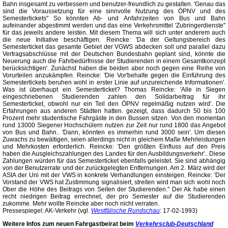
Bahn insgesamt zu verbessern und benutzer-freundlich zu gestalten. 'Genau das
sind die Voraussetzung für eine sinnvolle Nutzung des ÖPNV und des
Semestertickets" So könnten Ab- und Anfahrzeiten von Bus und Bahn
aufeinander abgestimmt werden und das eine Verkehrsmittel 'Zubringerdienste"
für das jeweils andere leisten. Mit diesem Thema will sich unter anderem auch
die neue Initiative beschäftigen. Reincke: 'Da der Geltungsbereich des
Semesterticket das gesamte Gebiet der VGWS abdecken soll und parallel dazu
Vertragsabschlüsse mit der Deutschen Bundesbahn geplant sind, könnte die
Neuerung auch die Fahrbedürfnisse der Studierenden in einem Gesamtkonzept
berücksichtigen'. Zunächst haben die beiden aber noch gegen eine Reihe von
Vorurteilen anzukämpfen. Reincke: 'Die Vor'behalte gegen die Einführung des
Semestertickets beruhen wohl in erster Linie auf unzureichende Informationen'.
Was ist überhaupt ein Semesterticket? Thomas Reincke: 'Alle in Siegen
eingeschriebenen Studierenden zahlen den Solidarbeitrag für ihr
Semesterticket, obwohl nur ein Teil den ÖPNV regelmäßig nutzen wird'. Die
Erfahrungen aus anderen Städten hatten. gezeigt, dass dadurch 50 bis 100
Prozent mehr studentische Fahrgäste in den Bussen sitzen. Von den momentan
rund 13000 Siegener Hochschülern nutzen zur Zeit nur rund 1800 das Angebot
von Bus und Bahn.. 'Dann, könnten es immerhin rund 3000 sein'. Um diesen
Zuwachs zu bewältigen, seien allerdings nicht in gleichem Maße Mehrleistungen
und Mehrkosten erforderlich. Reincke: 'Den größten Einfluss auf den Preis
haben die Ausgleichszahlungen des Landes für den Ausbildungsverkehr'.. Diese
Zahlungen würden für das Semesterticket ebenfalls geleistet. Sie sind abhängig
von der Benutzerrate und der zurückgelegten Entfernungen. Am 2. März wird der
AStA der Uni mit der VWS in konkrete Verhandlungen einsteigen. Reincke: 'Der
Vorstand der VWS hat Zustimmung signalisiert, streiten wird man sich wohl noch
Ober die Höhe des Beitrags von Seiten der Studierenden." Der Ak habe einen
recht niedrigen Beitrag errechnet, der pro Semester auf die Studierenden
zukomme. Mehr wollte Reincke aber noch nicht verraten.
Pressespiegel: AK-Verkehr (vgl.
Westfälische Rundschau
: 17-02-1993)
Weitere Infos zum neuen Fahrgastbeirat beim
Verkehrsclub-Deutschland