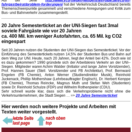
Auf der Seite
http://www.vcd-siegen-wittgenstein-olpe.de/vcd-im-
fahrgastbeirat/problem-forderungen/
hat der Verkehrsclub Deutschland bereits
Themenschwerpunkte gesammelt und verschiedene Anregungen und Kritik zum
Bus- und Bahnverkehr zusammengestellt.
20 Jahre Semesterticket an der UNI-Siegen fast 3mal
soviele Fahrgäste wie vor 20 Jahren
ca. 400 Mil. km weniger Autofahrten, ca. 65 Mil. kg CO2
eingespart
Seit 20 Jahren nutzen die Studenten der UNI-Siegen das Semesterticket. Vor der
Einführung des Semestertickets nutzen 14,5% der Studenten Bus und Bahn auf
dem Weg zur UNI. Heute, nach 20 Jahren, liegt der Anteil bei 42%. Doch wie ist
es dazu gekommen? 1990 gründete sich der Arbeitskreis Verkehr an der UNI--
Siegen. Mitglieder waren Achim Walder (Initiator und lange Jahre Vorsitzender),
Prof. Hannes Sauer (Stell. Vorsitzender und FB Architektur), Prof. Bernward
Engelen (FB Chemie), Anton Werner (Studiendirektor Musik), Reinhold
Juckenack, Phillip Mothershaw (Lehrbeauftragter Englisch), Dr. Herbert Kenppe
(FB Chemie), Thomas Reincke, Magnus Muth und Stefan Weh (Studenten)
sowie Dr. Reinhold Schulze (FDP) und Wilhelm Rothenpieler (CDU).
Sehr schnell wurde klar, dass sich die Verkehrsprobleme nicht ohne die
Verkehrsunternehmen, die Stadt Siegen … =>
20 Jahre Semesterticket
Hier werden noch weitere Projekte und Arbeiten mit
Texten weiter vorgestellt.