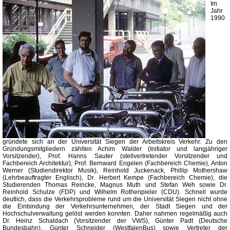
Im
Jahr
1990
gründete sich an der Universität Siegen der Arbeitskreis Verkehr. Zu den
Gründungsmitgliedern zählten Achim Walder (Initiator und langjähriger
Vorsitzender), Prof. Hanns Sauter (stellvertretender Vorsitzender und
Fachbereich Architektur), Prof. Bernward Engelen (Fachbereich Chemie), Anton
Werner (Studiendirektor Musik), Reinhold Juckenack, Phillip Mothershaw
(Lehrbeauftragter Englisch), Dr. Herbert Kempe (Fachbereich Chemie), die
Studierenden Thomas Reincke, Magnus Muth und Stefan Weh sowie Dr.
Reinhold Schulze (FDP) und Wilhelm Rothenpieler (CDU). Schnell wurde
deutlich, dass die Verkehrsprobleme rund um die Universität Siegen nicht ohne
die Einbindung der Verkehrsunternehmen, der Stadt Siegen und der
Hochschulverwaltung gelöst werden konnten. Daher nahmen regelmäßig auch
Dr. Heinz Schaldach (Vorsitzender der VWS), Günter Padt (Deutsche
Bundesbahn), Günter Schneider (WestfalenBus) sowie Vertreter der