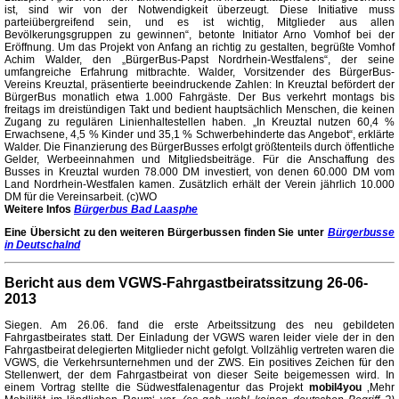
ist, sind wir von der Notwendigkeit überzeugt. Diese Initiative muss
parteiübergreifend sein, und es ist wichtig, Mitglieder aus allen
Bevölkerungsgruppen zu gewinnen“, betonte Initiator Arno Vomhof bei der
Eröffnung. Um das Projekt von Anfang an richtig zu gestalten, begrüßte Vomhof
Achim Walder, den „BürgerBus-Papst Nordrhein-Westfalens“, der seine
umfangreiche Erfahrung mitbrachte. Walder, Vorsitzender des BürgerBus-
Vereins Kreuztal, präsentierte beeindruckende Zahlen: In Kreuztal befördert der
BürgerBus monatlich etwa 1.000 Fahrgäste. Der Bus verkehrt montags bis
freitags im dreistündigen Takt und bedient hauptsächlich Menschen, die keinen
Zugang zu regulären Linienhaltestellen haben. „In Kreuztal nutzen 60,4 %
Erwachsene, 4,5 % Kinder und 35,1 % Schwerbehinderte das Angebot“, erklärte
Walder. Die Finanzierung des BürgerBusses erfolgt größtenteils durch öffentliche
Gelder, Werbeeinnahmen und Mitgliedsbeiträge. Für die Anschaffung des
Busses in Kreuztal wurden 78.000 DM investiert, von denen 60.000 DM vom
Land Nordrhein-Westfalen kamen. Zusätzlich erhält der Verein jährlich 10.000
DM für die Vereinsarbeit. (c)WO
Weitere Infos
Bürgerbus Bad Laasphe
Eine Übersicht zu den weiteren Bürgerbussen finden Sie unter
Bürgerbusse
in Deutschalnd
Bericht aus dem VGWS-Fahrgastbeiratssitzung 26-06-
2013
Siegen. Am 26.06. fand die erste Arbeitssitzung des neu gebildeten
Fahrgastbeirates statt. Der Einladung der VGWS waren leider viele der in den
Fahrgastbeirat delegierten Mitglieder nicht gefolgt. Vollzählig vertreten waren die
VGWS, die Verkehrsunternehmen und der ZWS. Ein positives Zeichen für den
Stellenwert, der dem Fahrgastbeirat von dieser Seite beigemessen wird.
In
einem Vortrag stellte die Südwestfalenagentur das Projekt
mobil4you
‚Mehr