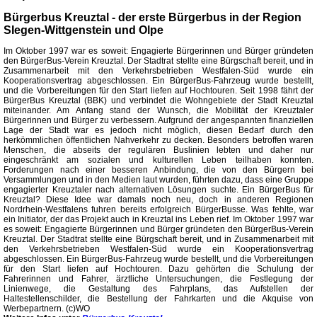
Bürgerbus Kreuztal - der erste Bürgerbus in der Region
SIegen-Wittgenstein und Olpe
Im Oktober 1997 war es soweit: Engagierte Bürgerinnen und Bürger gründeten
den BürgerBus-Verein Kreuztal. Der Stadtrat stellte eine Bürgschaft bereit, und in
Zusammenarbeit mit den Verkehrsbetrieben Westfalen-Süd wurde ein
Kooperationsvertrag abgeschlossen. Ein BürgerBus-Fahrzeug wurde bestellt,
und die Vorbereitungen für den Start liefen auf Hochtouren. Seit 1998 fährt der
BürgerBus Kreuztal (BBK) und verbindet die Wohngebiete der Stadt Kreuztal
miteinander. Am Anfang stand der Wunsch, die Mobilität der Kreuztaler
Bürgerinnen und Bürger zu verbessern. Aufgrund der angespannten finanziellen
Lage der Stadt war es jedoch nicht möglich, diesen Bedarf durch den
herkömmlichen öffentlichen Nahverkehr zu decken. Besonders betroffen waren
Menschen, die abseits der regulären Buslinien lebten und daher nur
eingeschränkt am sozialen und kulturellen Leben teilhaben konnten.
Forderungen nach einer besseren Anbindung, die von den Bürgern bei
Versammlungen und in den Medien laut wurden, führten dazu, dass eine Gruppe
engagierter Kreuztaler nach alternativen Lösungen suchte. Ein BürgerBus für
Kreuztal? Diese Idee war damals noch neu, doch in anderen Regionen
Nordrhein-Westfalens fuhren bereits erfolgreich BürgerBusse. Was fehlte, war
ein Initiator, der das Projekt auch in Kreuztal ins Leben rief. Im Oktober 1997 war
es soweit: Engagierte Bürgerinnen und Bürger gründeten den BürgerBus-Verein
Kreuztal. Der Stadtrat stellte eine Bürgschaft bereit, und in Zusammenarbeit mit
den Verkehrsbetrieben Westfalen-Süd wurde ein Kooperationsvertrag
abgeschlossen. Ein BürgerBus-Fahrzeug wurde bestellt, und die Vorbereitungen
für den Start liefen auf Hochtouren. Dazu gehörten die Schulung der
Fahrerinnen und Fahrer, ärztliche Untersuchungen, die Festlegung der
Linienwege, die Gestaltung des Fahrplans, das Aufstellen der
Haltestellenschilder, die Bestellung der Fahrkarten und die Akquise von
Werbepartnern. (c)WO