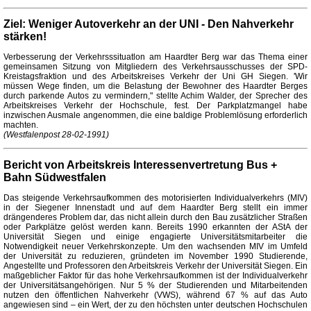
Ziel: Weniger Autoverkehr an der UNI - Den Nahverkehr
stärken!
Verbesserung der Verkehrsssituatlon am Haardter Berg war das Thema einer
gemeinsamen Sitzung von Mitgliedern des Verkehrsausschusses der SPD-
Kreistagsfraktion und des Arbeitskreises Verkehr der Uni GH Siegen. 'Wir
müssen Wege finden, um die Belastung der Bewohner des Haardter Berges
durch parkende Autos zu vermindern," stellte Achim Walder, der Sprecher des
Arbeitskreises Verkehr der Hochschule, fest. Der Parkplatzmangel habe
inzwischen Ausmale angenommen, die eine baldige Problemlösung erforderlich
machten.
(Westfalenpost 28-02-1991)
Bericht von Arbeitskreis Interessenvertretung Bus +
Bahn Südwestfalen
Das steigende Verkehrsaufkommen des motorisierten Individualverkehrs (MIV)
in der Siegener Innenstadt und auf dem Haardter Berg stellt ein immer
drängenderes Problem dar, das nicht allein durch den Bau zusätzlicher Straßen
oder Parkplätze gelöst werden kann. Bereits 1990 erkannten der AStA der
Universität Siegen und einige engagierte Universitätsmitarbeiter die
Notwendigkeit neuer Verkehrskonzepte. Um den wachsenden MIV im Umfeld
der Universität zu reduzieren, gründeten im November 1990 Studierende,
Angestellte und Professoren den Arbeitskreis Verkehr der Universität Siegen. Ein
maßgeblicher Faktor für das hohe Verkehrsaufkommen ist der Individualverkehr
der Universitätsangehörigen. Nur 5 % der Studierenden und Mitarbeitenden
nutzen den öffentlichen Nahverkehr (VWS), während 67 % auf das Auto
angewiesen sind – ein Wert, der zu den höchsten unter deutschen Hochschulen