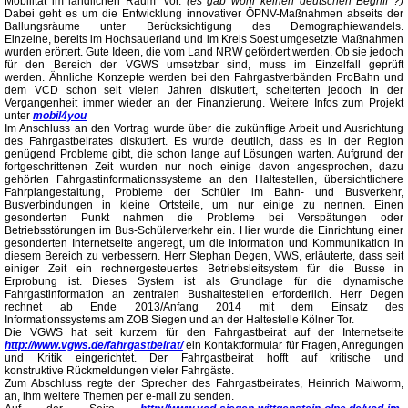
Mobilität im ländlichen Raum‘ vor.
(es gab wohl keinen deutschen Begriff ?)
Dabei geht es um die Entwicklung innovativer ÖPNV-Maßnahmen abseits der
Ballungsräume unter Berücksichtigung des Demographiewandels.
Einzelne, bereits im Hochsauerland und im Kreis Soest umgesetzte Maßnahmen
wurden erörtert. Gute Ideen, die vom Land NRW gefördert werden. Ob sie jedoch
für den Bereich der VGWS umsetzbar sind, muss im Einzelfall geprüft
werden. Ähnliche Konzepte werden bei den Fahrgastverbänden ProBahn und
dem VCD schon seit vielen Jahren diskutiert, scheiterten jedoch in der
Vergangenheit immer wieder an der Finanzierung. Weitere Infos zum Projekt
unter
mo
bil4you
Im Anschluss an den Vortrag wurde über die zukünftige Arbeit und Ausrichtung
des Fahrgastbeirates diskutiert. Es wurde deutlich, dass es in der Region
genügend Probleme gibt, die schon lange auf Lösungen warten. Aufgrund der
fortgeschrittenen Zeit wurden nur noch einige davon angesprochen, dazu
gehörten Fahrgastinformationssysteme an den Haltestellen, übersichtlichere
Fahrplangestaltung, Probleme der Schüler im Bahn- und Busverkehr,
Busverbindungen in kleine Ortsteile, um nur einige zu nennen. Einen
gesonderten Punkt nahmen die Probleme bei Verspätungen oder
Betriebsstörungen im Bus-Schülerverkehr ein. Hier wurde die Einrichtung einer
gesonderten Internetseite angeregt, um die Information und Kommunikation in
diesem Bereich zu verbessern. Herr Stephan Degen, VWS, erläuterte, dass seit
einiger Zeit ein rechnergesteuertes Betriebsleitsystem für die Busse in
Erprobung ist. Dieses System ist als Grundlage für die dynamische
Fahrgastinformation an zentralen Bushaltestellen erforderlich. Herr Degen
rechnet ab Ende 2013/Anfang 2014 mit dem Einsatz des
Informationssystems am ZOB Siegen und an der Haltestelle Kölner Tor.
Die VGWS hat seit kurzem für den Fahrgastbeirat auf der Internetseite
http://www.vgws.de/fahrgastbeirat/
ein Kontaktformular für Fragen, Anregungen
und Kritik eingerichtet. Der Fahrgastbeirat hofft auf kritische und
konstruktive Rückmeldungen vieler Fahrgäste.
Zum Abschluss regte der Sprecher des Fahrgastbeirates, Heinrich Maiworm,
an, ihm weitere Themen per e-mail zu senden.