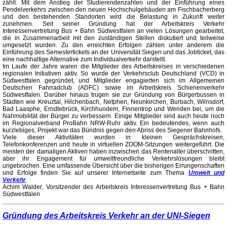
zählt. Mit dem Anstieg der Studierendenzahlen und der Einführung eines
Pendelverkehrs zwischen den neuen Hochschulgebäuden am Fischbacherberg
und den bestehenden Standorten wird die Belastung in Zukunft weiter
zunehmen. Seit seiner Gründung hat der Arbeitskreis Verkehr
Interessenvertretung Bus + Bahn Südwestfalen an vielen Lösungen gearbeitet,
die in Zusammenarbeit mit den zuständigen Stellen diskutiert und teilweise
umgesetzt wurden. Zu den erreichten Erfolgen zählen unter anderem die
Einführung des Semestertickets an der Universität Siegen und das Jobticket, das
eine nachhaltige Alternative zum Individualverkehr darstellt.
Im Laufe der Jahre waren die Mitglieder des Arbeitskreises in verschiedenen
regionalen Initiativen aktiv. So wurde der Verkehrsclub Deutschland (VCD) in
Südwestfalen gegründet, und Mitglieder engagierten sich im Allgemeinen
Deutschen Fahrradclub (ADFC) sowie im Arbeitskreis Schienenverkehr
Südwestfalen. Darüber hinaus trugen sie zur Gründung von Bürgerbussen in
Städten wie Kreuztal, Hilchenbach, Netphen, Neunkirchen, Burbach, Wilnsdorf,
Bad Laasphe, Erndtebrück, Kirchhundem, Finnentrop und Wenden bei, um die
Nahmobilität der Bürger zu verbessern. Einige Mitglieder sind auch heute noch
im Regionalverband ProBahn NRW-Ruhr aktiv. Ein bedeutendes, wenn auch
kurzlebiges, Projekt war das Bündnis gegen den Abriss des Siegener Bahnhofs.
Viele dieser Aktivitäten wurden in kleinen Gesprächskreisen,
Telefonkonferenzen und heute in virtuellen ZOOM-Sitzungen weitergeführt. Die
meisten der damaligen Aktiven haben inzwischen das Rentenalter überschritten,
aber ihr Engagement für umweltfreundliche Verkehrslösungen bleibt
ungebrochen. Eine umfassende Übersicht über die bisherigen Errungenschaften
und Erfolge finden Sie auf unserer Internetseite zum Thema
Umwelt und
Verkehr
.
Achim Walder, Vorsitzender des Arbeitskreis Interessenvertretung Bus + Bahn
Südwestfalen
Gründung des Arbeitskreis Verkehr an der UNI-Siegen