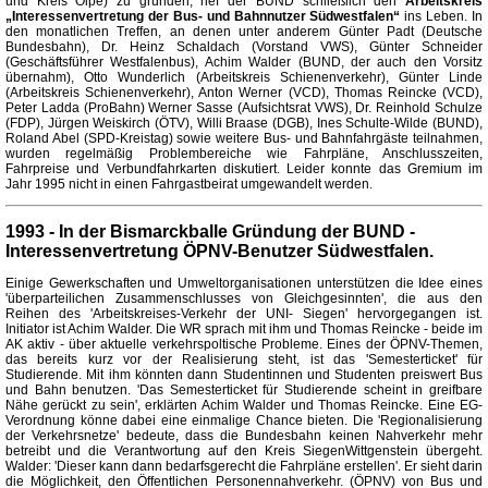
und Kreis Olpe) zu gründen, rief der BUND schließlich den
Arbeitskreis
„Interessenvertretung der Bus- und Bahnnutzer Südwestfalen“
ins Leben. In
den monatlichen Treffen, an denen unter anderem Günter Padt (Deutsche
Bundesbahn), Dr. Heinz Schaldach (Vorstand VWS), Günter Schneider
(Geschäftsführer Westfalenbus), Achim Walder (BUND, der auch den Vorsitz
übernahm), Otto Wunderlich (Arbeitskreis Schienenverkehr), Günter Linde
(Arbeitskreis Schienenverkehr), Anton Werner (VCD), Thomas Reincke (VCD),
Peter Ladda (ProBahn) Werner Sasse (Aufsichtsrat VWS), Dr. Reinhold Schulze
(FDP), Jürgen Weiskirch (ÖTV), Willi Braase (DGB), Ines Schulte-Wilde (BUND),
Roland Abel (SPD-Kreistag) sowie weitere Bus- und Bahnfahrgäste teilnahmen,
wurden regelmäßig Problembereiche wie Fahrpläne, Anschlusszeiten,
Fahrpreise und Verbundfahrkarten diskutiert. Leider konnte das Gremium im
Jahr 1995 nicht in einen Fahrgastbeirat umgewandelt werden.
1993 - In der Bismarckballe Gründung der BUND -
Interessenvertretung ÖPNV-Benutzer Südwestfalen.
Einige Gewerkschaften und Umweltorganisationen unterstützen die Idee eines
'überparteilichen Zusammenschlusses von Gleichgesinnten', die aus den
Reihen des 'Arbeitskreises-Verkehr der UNI- Siegen' hervorgegangen ist.
Initiator ist Achim Walder. Die WR sprach mit ihm und Thomas Reincke - beide im
AK aktiv - über aktuelle verkehrspoltische Probleme. Eines der ÖPNV-Themen,
das bereits kurz vor der Realisierung steht, ist das 'Semesterticket' für
Studierende. Mit ihm könnten dann Studentinnen und Studenten preiswert Bus
und Bahn benutzen. 'Das Semesterticket für Studierende scheint in greifbare
Nähe gerückt zu sein', erklärten Achim Walder und Thomas Reincke. Eine EG-
Verordnung könne dabei eine einmalige Chance bieten. Die 'Regionalisierung
der Verkehrsnetze' bedeute, dass die Bundesbahn keinen Nahverkehr mehr
betreibt und die Verantwortung auf den Kreis SiegenWittgenstein übergeht.
Walder: 'Dieser kann dann bedarfsgerecht die Fahrpläne erstellen'. Er sieht darin
die Möglichkeit, den Öffentlichen Personennahverkehr. (ÖPNV) von Bus und