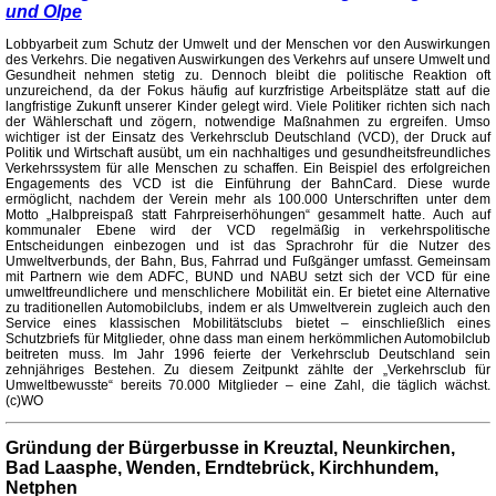
und Olpe
Lobbyarbeit zum Schutz der Umwelt und der Menschen vor den Auswirkungen
des Verkehrs. Die negativen Auswirkungen des Verkehrs auf unsere Umwelt und
Gesundheit nehmen stetig zu. Dennoch bleibt die politische Reaktion oft
unzureichend, da der Fokus häufig auf kurzfristige Arbeitsplätze statt auf die
langfristige Zukunft unserer Kinder gelegt wird. Viele Politiker richten sich nach
der Wählerschaft und zögern, notwendige Maßnahmen zu ergreifen. Umso
wichtiger ist der Einsatz des Verkehrsclub Deutschland (VCD), der Druck auf
Politik und Wirtschaft ausübt, um ein nachhaltiges und gesundheitsfreundliches
Verkehrssystem für alle Menschen zu schaffen. Ein Beispiel des erfolgreichen
Engagements des VCD ist die Einführung der BahnCard. Diese wurde
ermöglicht, nachdem der Verein mehr als 100.000 Unterschriften unter dem
Motto „Halbpreispaß statt Fahrpreiserhöhungen“ gesammelt hatte. Auch auf
kommunaler Ebene wird der VCD regelmäßig in verkehrspolitische
Entscheidungen einbezogen und ist das Sprachrohr für die Nutzer des
Umweltverbunds, der Bahn, Bus, Fahrrad und Fußgänger umfasst. Gemeinsam
mit Partnern wie dem ADFC, BUND und NABU setzt sich der VCD für eine
umweltfreundlichere und menschlichere Mobilität ein. Er bietet eine Alternative
zu traditionellen Automobilclubs, indem er als Umweltverein zugleich auch den
Service eines klassischen Mobilitätsclubs bietet – einschließlich eines
Schutzbriefs für Mitglieder, ohne dass man einem herkömmlichen Automobilclub
beitreten muss. Im Jahr 1996 feierte der Verkehrsclub Deutschland sein
zehnjähriges Bestehen. Zu diesem Zeitpunkt zählte der „Verkehrsclub für
Umweltbewusste“ bereits 70.000 Mitglieder – eine Zahl, die täglich wächst.
(c)WO
Gründung der Bürgerbusse in Kreuztal, Neunkirchen,
Bad Laasphe, Wenden, Erndtebrück, Kirchhundem,
Netphen