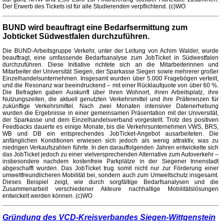
Der Erwerb des Tickets ist für alle Studierenden verpflichtend. (c)WO
BUND wird beauftragt eine Bedarfsermittung zum
Jobticket Südwestfalen durchzuführen.
Die BUND-Arbeitsgruppe Verkehr, unter der Leitung von Achim Walder, wurde
beauftragt, eine umfassende Bedarfsanalyse zum JobTicket in Südwestfalen
durchzuführen. Diese Initiative richtete sich an die Mitarbeiterinnen und
Mitarbeiter der Universität Siegen, der Sparkasse Siegen sowie mehrerer großer
Einzelhandelsunternehmen. Insgesamt wurden über 5.000 Fragebögen verteilt,
und die Resonanz war beeindruckend – mit einer Rücklaufquote von über 60 %.
Die Befragten gaben Auskunft über ihren Wohnort, ihren Arbeitsplatz, ihre
Nutzungszeiten, die aktuell genutzten Verkehrsmittel und ihre Präferenzen für
zukünftige Verkehrsmittel. Nach zwei Monaten intensiver Datenerhebung
wurden die Ergebnisse in einer gemeinsamen Präsentation mit der Universität,
der Sparkasse und dem Einzelhandelsverband vorgestellt. Trotz des positiven
Feedbacks dauerte es einige Monate, bis die Verkehrsunternehmen VWS, BRS,
WB und DB ein entsprechendes JobTicket-Angebot ausarbeiteten. Die
anfänglichen Konditionen erwiesen sich jedoch als wenig attraktiv, was zu
niedrigen Verkaufszahlen führte. In den darauffolgenden Jahren entwickelte sich
das JobTicket jedoch zu einer vielversprechenden Alternative zum Autoverkehr –
insbesondere nachdem kostenfreie Parkplätze in der Siegener Innenstadt
abgeschafft wurden. Das JobTicket trug somit nicht nur zur Förderung einer
umweltfreundlicheren Mobilität bei, sondern auch zum Umweltschutz insgesamt.
Dieses Beispiel zeigt, wie durch sorgfältige Bedarfsanalysen und die
Zusammenarbeit verschiedener Akteure nachhaltige Mobilitätslösungen
entwickelt werden können. (c)WO
Gründung des VCD-Kreisverbandes Siegen-Wittgenstein