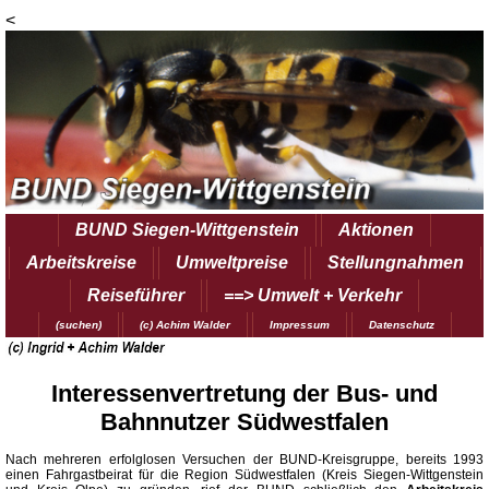
<
BUND Siegen-Wittgenstein
Aktionen
Arbeitskreise
Umweltpreise
Stellungnahmen
Reiseführer
==> Umwelt + Verkehr
(suchen)
(c) Achim Walder
Impressum
Datenschutz
Interessenvertretung der Bus- und
Bahnnutzer Südwestfalen
Nach mehreren erfolglosen Versuchen der BUND-Kreisgruppe, bereits 1993
einen Fahrgastbeirat für die Region Südwestfalen (Kreis Siegen-Wittgenstein