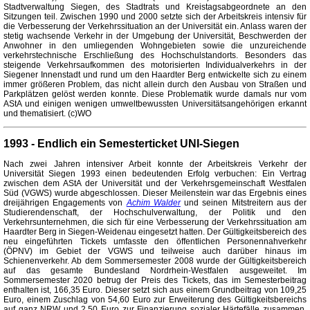
Stadtverwaltung Siegen, des Stadtrats und Kreistagsabgeordnete an den
Sitzungen teil. Zwischen 1990 und 2000 setzte sich der Arbeitskreis intensiv für
die Verbesserung der Verkehrssituation an der Universität ein. Anlass waren der
stetig wachsende Verkehr in der Umgebung der Universität, Beschwerden der
Anwohner in den umliegenden Wohngebieten sowie die unzureichende
verkehrstechnische Erschließung des Hochschulstandorts. Besonders das
steigende Verkehrsaufkommen des motorisierten Individualverkehrs in der
Siegener Innenstadt und rund um den Haardter Berg entwickelte sich zu einem
immer größeren Problem, das nicht allein durch den Ausbau von Straßen und
Parkplätzen gelöst werden konnte. Diese Problematik wurde damals nur vom
AStA und einigen wenigen umweltbewussten Universitätsangehörigen erkannt
und thematisiert. (c)WO
1993 - Endlich ein Semesterticket UNI-Siegen
Nach zwei Jahren intensiver Arbeit konnte der Arbeitskreis Verkehr der
Universität Siegen 1993 einen bedeutenden Erfolg verbuchen: Ein Vertrag
zwischen dem AStA der Universität und der Verkehrsgemeinschaft Westfalen
Süd (VGWS) wurde abgeschlossen. Dieser Meilenstein war das Ergebnis eines
dreijährigen Engagements von
Achim Walder
und seinen Mitstreitern aus der
Studierendenschaft, der Hochschulverwaltung, der Politik und den
Verkehrsunternehmen, die sich für eine Verbesserung der Verkehrssituation am
Haardter Berg in Siegen-Weidenau eingesetzt hatten. Der Gültigkeitsbereich des
neu eingeführten Tickets umfasste den öffentlichen Personennahverkehr
(ÖPNV) im Gebiet der VGWS und teilweise auch darüber hinaus im
Schienenverkehr. Ab dem Sommersemester 2008 wurde der Gültigkeitsbereich
auf das gesamte Bundesland Nordrhein-Westfalen ausgeweitet. Im
Sommersemester 2020 betrug der Preis des Tickets, das im Semesterbeitrag
enthalten ist, 166,35 Euro. Dieser setzt sich aus einem Grundbeitrag von 109,25
Euro, einem Zuschlag von 54,60 Euro zur Erweiterung des Gültigkeitsbereichs
auf ganz NRW und 2,50 Euro zur Finanzierung sozialer Härtefälle zusammen.