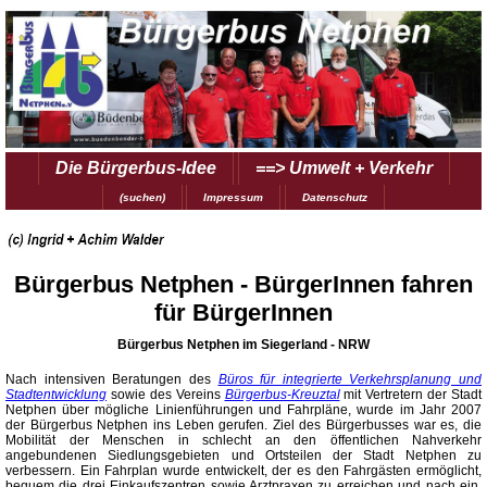
Die Bürgerbus-Idee
==> Umwelt + Verkehr
(suchen)
Impressum
Datenschutz
Bürgerbus Netphen - BürgerInnen fahren
für BürgerInnen
Bürgerbus Netphen im Siegerland - NRW
Nach intensiven Beratungen des
Büros für integrierte Verkehrsplanung und
Stadtentwicklung
sowie des Vereins
Bürgerbus-Kreuztal
mit Vertretern der Stadt
Netphen über mögliche Linienführungen und Fahrpläne, wurde im Jahr 2007
der Bürgerbus Netphen ins Leben gerufen. Ziel des Bürgerbusses war es, die
Mobilität der Menschen in schlecht an den öffentlichen Nahverkehr
angebundenen Siedlungsgebieten und Ortsteilen der Stadt Netphen zu
verbessern. Ein Fahrplan wurde entwickelt, der es den Fahrgästen ermöglicht,
bequem die drei Einkaufszentren sowie Arztpraxen zu erreichen und nach ein,