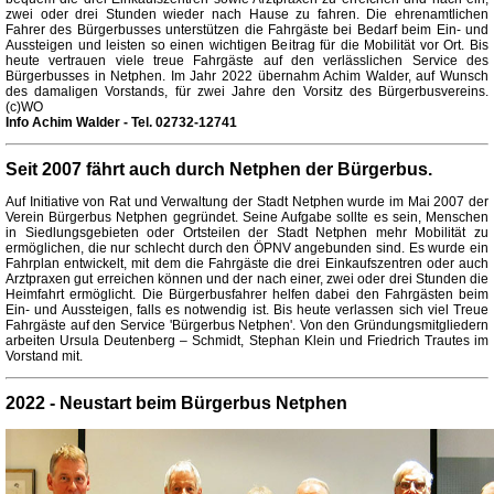
zwei oder drei Stunden wieder nach Hause zu fahren. Die ehrenamtlichen
Fahrer des Bürgerbusses unterstützen die Fahrgäste bei Bedarf beim Ein- und
Aussteigen und leisten so einen wichtigen Beitrag für die Mobilität vor Ort. Bis
heute vertrauen viele treue Fahrgäste auf den verlässlichen Service des
Bürgerbusses in Netphen. Im Jahr 2022 übernahm Achim Walder, auf Wunsch
des damaligen Vorstands, für zwei Jahre den Vorsitz des Bürgerbusvereins.
(c)WO
Info Achim Walder - Tel. 02732-12741
Seit 2007 fährt auch durch Netphen der Bürgerbus.
Auf Initiative von Rat und Verwaltung der Stadt Netphen wurde im Mai 2007 der
Verein Bürgerbus Netphen gegründet. Seine Aufgabe sollte es sein, Menschen
in Siedlungsgebieten oder Ortsteilen der Stadt Netphen mehr Mobilität zu
ermöglichen, die nur schlecht durch den ÖPNV angebunden sind. Es wurde ein
Fahrplan entwickelt, mit dem die Fahrgäste die drei Einkaufszentren oder auch
Arztpraxen gut erreichen können und der nach einer, zwei oder drei Stunden die
Heimfahrt ermöglicht. Die Bürgerbusfahrer helfen dabei den Fahrgästen beim
Ein- und Aussteigen, falls es notwendig ist. Bis heute verlassen sich viel Treue
Fahrgäste auf den Service 'Bürgerbus Netphen'. Von den Gründungsmitgliedern
arbeiten Ursula Deutenberg – Schmidt, Stephan Klein und Friedrich Trautes im
Vorstand mit.
2022 - Neustart beim Bürgerbus Netphen