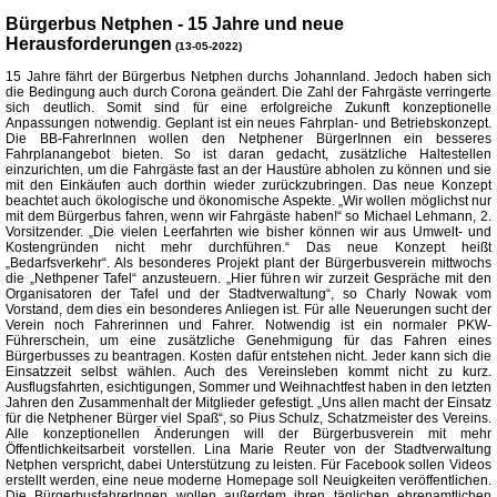
Bürgerbus Netphen - 15 Jahre und neue
Herausforderungen
(13-05-2022)
15 Jahre fährt der Bürgerbus Netphen durchs Johannland. Jedoch haben sich
die Bedingung auch durch Corona geändert. Die Zahl der Fahrgäste verringerte
sich deutlich. Somit sind für eine erfolgreiche Zukunft konzeptionelle
Anpassungen notwendig. Geplant ist ein neues Fahrplan- und Betriebskonzept.
Die BB-FahrerInnen wollen den Netphener BürgerInnen ein besseres
Fahrplanangebot bieten. So ist daran gedacht, zusätzliche Haltestellen
einzurichten, um die Fahrgäste fast an der Haustüre abholen zu können und sie
mit den Einkäufen auch dorthin wieder zurückzubringen. Das neue Konzept
beachtet auch ökologische und ökonomische Aspekte. „Wir wollen möglichst nur
mit dem Bürgerbus fahren, wenn wir Fahrgäste haben!“ so Michael Lehmann, 2.
Vorsitzender. „Die vielen Leerfahrten wie bisher können wir aus Umwelt- und
Kostengründen nicht mehr durchführen.“ Das neue Konzept heißt
„Bedarfsverkehr“. Als besonderes Projekt plant der Bürgerbusverein mittwochs
die „Nethpener Tafel“ anzusteuern. „Hier führen wir zurzeit Gespräche mit den
Organisatoren der Tafel und der Stadtverwaltung“, so Charly Nowak vom
Vorstand, dem dies ein besonderes Anliegen ist. Für alle Neuerungen sucht der
Verein noch Fahrerinnen und Fahrer. Notwendig ist ein normaler PKW-
Führerschein, um eine zusätzliche Genehmigung für das Fahren eines
Bürgerbusses zu beantragen. Kosten dafür entstehen nicht. Jeder kann sich die
Einsatzzeit selbst wählen. Auch des Vereinsleben kommt nicht zu kurz.
Ausflugsfahrten, esichtigungen, Sommer und Weihnachtfest haben in den letzten
Jahren den Zusammenhalt der Mitglieder gefestigt. „Uns allen macht der Einsatz
für die Netphener Bürger viel Spaß“, so Pius Schulz, Schatzmeister des Vereins.
Alle konzeptionellen Änderungen will der Bürgerbusverein mit mehr
Öffentlichkeitsarbeit vorstellen. Lina Marie Reuter von der Stadtverwaltung
Netphen verspricht, dabei Unterstützung zu leisten. Für Facebook sollen Videos
erstellt werden, eine neue moderne Homepage soll Neuigkeiten veröffentlichen.
Die BürgerbusfahrerInnen wollen außerdem ihren täglichen ehrenamtlichen