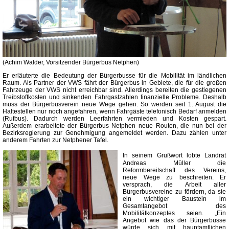
(Achim Walder, Vorsitzender Bürgerbus Netphen)
Er erläuterte die Bedeutung der Bürgerbusse für die Mobilität im ländlichen
Raum. Als Partner der VWS fährt der Bürgerbus in Gebiete, die für die großen
Fahrzeuge der VWS nicht erreichbar sind. Allerdings bereiten die gestiegenen
Treibstoffkosten und sinkenden Fahrgastzahlen finanzielle Probleme.
Deshalb
muss der Bürgerbusverein neue Wege gehen. So werden seit 1. August die
Haltestellen nur noch angefahren, wenn Fahrgäste telefonisch Bedarf anmelden
(Rufbus). Dadurch werden Leerfahrten vermieden und Kosten gespart.
Außerdem erarbeitete der Bürgerbus Netphen neue Routen, die nun bei der
Bezirksregierung zur Genehmigung angemeldet werden. Dazu zählen unter
anderem Fahrten zur Netphener Tafel.
In seinem Grußwort lobte Landrat
Andreas Müller die
Reformbereitschaft des Vereins,
neue Wege zu beschreiten. Er
versprach, die Arbeit aller
Bürgerbusvereine zu fördern, da sie
ein wichtiger Baustein im
Gesamtangebot des
Mobilitätkonzeptes seien. „Ein
Angebot wie das der Bürgerbusse
würde sich mit hauptamtlichen