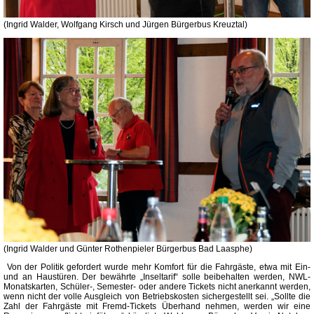
(Ingrid Walder, Wolfgang Kirsch und Jürgen Bürgerbus Kreuztal)
(Ingrid Walder und Günter Rothenpieler Bürgerbus Bad Laasphe)
Von der Politik gefordert wurde mehr Komfort für die Fahrgäste, etwa mit Ein-
und an Haustüren. Der bewährte „Inseltarif“ solle beibehalten werden, NWL-
Monatskarten, Schüler-, Semester- oder andere Tickets nicht anerkannt werden,
wenn nicht der volle Ausgleich von Betriebskosten sichergestellt sei. „Sollte die
Zahl der Fahrgäste mit Fremd-Tickets Überhand nehmen, werden wir eine