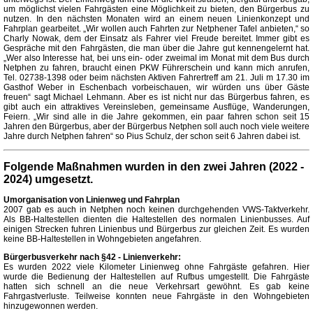
um möglichst vielen Fahrgästen eine Möglichkeit zu bieten, den Bürgerbus zu
nutzen. In den nächsten Monaten wird an einem neuen Linienkonzept und
Fahrplan gearbeitet. „Wir wollen auch Fahrten zur Netphener Tafel anbieten,“ so
Charly Nowak, dem der Einsatz als Fahrer viel Freude bereitet. Immer gibt es
Gespräche mit den Fahrgästen, die man über die Jahre gut kennengelernt hat.
„Wer also Interesse hat, bei uns ein- oder zweimal im Monat mit dem Bus durch
Netphen zu fahren, braucht einen PKW Führerschein und kann mich anrufen,
Tel. 02738-1398 oder beim nächsten Aktiven Fahrertreff am 21. Juli m 17.30 im
Gasthof Weber in Eschenbach vorbeischauen, wir würden uns über Gäste
freuen“ sagt Michael Lehmann. Aber es ist nicht nur das Bürgerbus fahren, es
gibt auch ein attraktives Vereinsleben, gemeinsame Ausflüge, Wanderungen,
Feiern. „Wir sind alle in die Jahre gekommen, ein paar fahren schon seit 15
Jahren den Bürgerbus, aber der Bürgerbus Netphen soll auch noch viele weitere
Jahre durch Netphen fahren“ so Pius Schulz, der schon seit 6 Jahren dabei ist.
Folgende Maßnahmen wurden in den zwei Jahren (2022 -
2024) umgesetzt.
Umorganisation von Linienweg und Fahrplan
2007 gab es auch in Netphen noch keinen durchgehenden VWS-Taktverkehr.
Als BB-Haltestellen dienten die Haltestellen des normalen Linienbusses. Auf
einigen Strecken fuhren Linienbus und Bürgerbus zur gleichen Zeit. Es wurden
keine BB-Haltestellen in Wohngebieten angefahren.
Bürgerbusverkehr nach §42 - Linienverkehr:
Es wurden 2022 viele Kilometer Linienweg ohne Fahrgäste gefahren. Hier
wurde die Bedienung der Haltestellen auf Rufbus umgestellt. Die Fahrgäste
hatten sich schnell an die neue Verkehrsart gewöhnt. Es gab keine
Fahrgastverluste. Teilweise konnten neue Fahrgäste in den Wohngebieten
hinzugewonnen werden.