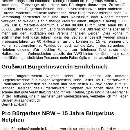
Reservierungspflicht einführen“, kündigte Walder an. Bürgerbus-Verein Netphen
kann neue Fahrzeuge nicht mehr aus Rücklagen finanzieren. Zu schaffen
machten dem Bürgerbus-Betrieb und den Vereinsfinanzen unter anderem die
Corona-Pandemie und neue Vorschriften. Neue Bürgerbusse müssten nach EU-
Verordnung barrierefrei sein und über Rollstuhllift oder Niederflurbereich
verfügen, so Walder: „Der bisherige Preis für einen Bürgerbus betrug 50.000
Euro. Ein Bürgerbus-Niederflurbus kostet 90.000 Euro.“ Dazu seien bis zu
60.000 Euro Förderung vom Land NRW möglich, die Differenz könne aber nicht
mehr aus den Rücklagen des Vereins finanziert werden. Dies könne im
schlimmsten Fall dazu führen, dass der Betrieb eingestellt werden müsse.
Insgesamt fahren wir 60 Haltestellen an und können auf 15 Fahrerinnen und
Fahrer zurückgreifen“, so Walder, der auch auf die Zukunft des Bürgerbus in
Netphen einging: „Wir möchten Fahrten zur Netphener Tafel sowie mehr
Haltestellen in Wohngebieten abseits der VWS-Linien einführen, um stark
mobilitätseingeschränkten Personen mehr Fahrmöglichkeiten anzubieten.“
Grußwort Bürgerbusverein Erndtebrück
Lieber Bürgerbusverein Netphen, lieber Herr Landrat, alle anderen
Bürgerbusvereine aus Siegen/Wittgenstein, liebe Gäste! Der Bürgerbusverein
Erndtebrück, übermittelt die besten und herzlichsten Glückwünsche zum 15-
jährigen Bestehen des Bürgerbusverein Netphen. Wir hoffen, dass Ihr eine
schöne und gute Veranstaltung habt, mit viel Freude, Spaß und gute Gespräche!
In der Hoffnung, uns in nächster Zeit wiederzusehen, verbleibe ich mit lieben
Grüßen aus Erndtebrück
Gerrit Hackbarth
Pro Bürgerbus NRW –
15 Jahre Bürgerbus
Netphen
Liebe Bürgerbusfreunde in Netphen, wer ein so ambitioniertes Projekt wie einen