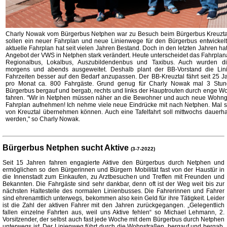
Charly Nowak vom Bürgerbus Netphen war zu Besuch beim Bürgerbus Kreuzta
sollen ein neuer Fahrplan und neue Linienwege für den Bürgerbus entwickel
aktuelle Fahrplan hat seit vielen Jahren Bestand. Doch in den letzten Jahren ha
Angebot der VWS in Netphen stark verändert. Heute unterscheidet das Fahrpla
Regionalbus, Lokalbus, Auszubildendenbus und Taxibus. Auch wurden di
morgens und abends ausgeweitet. Deshalb plant der BB-Vorstand die Li
Fahrzeiten besser auf den Bedarf anzupassen. Der BB-Kreuztal fährt seit 25 J
pro Monat ca. 800 Fahrgäste. Grund genug für Charly Nowak mal 3 Stu
Bürgerbus bergauf und bergab, rechts und links der Hauptrouten durch enge W
fahren. "Wir in Netphen müssen näher an die Bewohner und auch neue Wohng
Fahrplan aufnehmen! Ich nehme viele neue Eindrücke mit nach Netphen. Mal 
von Kreuztal übernehmen können. Auch eine Tafelfahrt soll mittwochs dauerhaf
werden," so Charly Nowak.
Bürgerbus Netphen sucht Aktive
(3-7-2022)
Seit 15 Jahren fahren engagierte Aktive den Bürgerbus durch Netphen und
ermöglichen so den Bürgerinnen und Bürgern Mobilität fast von der Haustür in
die Innenstadt zum Einkaufen, zu Arztbesuchen und Treffen mit Freunden und
Bekannten. Die Fahrgäste sind sehr dankbar, denn oft ist der Weg weit bis zur
nächsten Haltestelle des normalen Linienbusses. Die Fahrerinnen und Fahrer
sind ehrenamtlich unterwegs, bekommen also kein Geld für ihre Tätigkeit. Leider
ist die Zahl der aktiven Fahrer mit den Jahren zurückgegangen. „Gelegentlich
fallen einzelne Fahrten aus, weil uns Aktive fehlen“ so Michael Lehmann, 2.
Vorsitzender, der selbst auch fast jede Woche mit dem Bürgerbus durch Netphen
unterwegs ist. Der Linienweg führt durch die Wohnstraßen, bergauf und bergab,