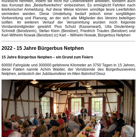
Rücksicht nehmen, indem sie nicht nur Linienverkehr anbieten, sondern auch
das Konzept des „Bedarfsverkehrs“ einbeziehen. Es ermöglicht Fahrten nach
telefonischer Anmeldung. Auf diese Weise können unnötige teure Leerfahrten
vermieden werden. Diese Umstellung bedarf jedoch einer sorgfältigen
Vorbereitung und Planung, an der sich alle Mitglieder des Vereins beteiligen
sollten. Im weiteren Verlauf der Versammlung wurden noch folgende
Vorstandsmitglieder gewählt: Pius Schulz (Kassenwart), Ulla Deutenberg-
Schmidt (Beisitzerin), Stefan Klein (Beisitzer), Friedrich Trautes (Beisitzer) und
Karl-Wilhelm Nowak (Beisitzer) (c) Karl – Wilhelm Nowak, Bürgerbus Netphen
2022 - 15 Jahre Bürgerbus Netphen
15 Jahre Bürgerbus Netphen – ein Grund zum Feiern
60000 Fahrgäste und 300000 gefahrene Kilometer an 3750 Tagen in 15 Jahren,
diese Fakten nannte Achim Walder, der Vorsitzende des Bürgerbusvereins
Netphen, anlässlich der Jubiläumsfeier im Alten Bahnhof Deuz.