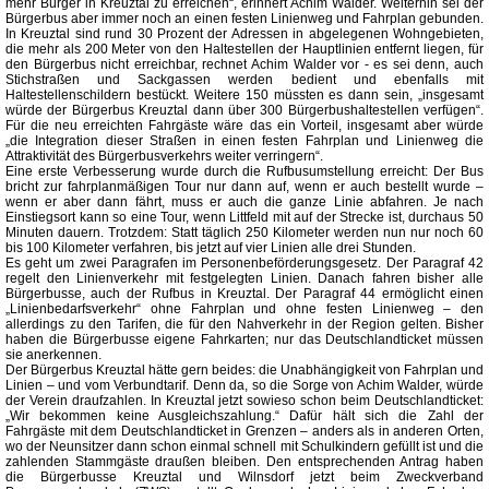
mehr Bürger in Kreuztal zu erreichen“, erinnert Achim Walder. Weiterhin sei der
Bürgerbus aber immer noch an einen festen Linienweg und Fahrplan gebunden.
In Kreuztal sind rund 30 Prozent der Adressen in abgelegenen Wohngebieten,
die mehr als 200 Meter von den Haltestellen der Hauptlinien entfernt liegen, für
den Bürgerbus nicht erreichbar, rechnet Achim Walder vor - es sei denn, auch
Stichstraßen und Sackgassen werden bedient und ebenfalls mit
Haltestellenschildern bestückt. Weitere 150 müssten es dann sein, „insgesamt
würde der Bürgerbus Kreuztal dann über 300 Bürgerbushaltestellen verfügen“.
Für die neu erreichten Fahrgäste wäre das ein Vorteil, insgesamt aber würde
„die Integration dieser Straßen in einen festen Fahrplan und Linienweg die
Attraktivität des Bürgerbusverkehrs weiter verringern“.
Eine erste Verbesserung wurde durch die Rufbusumstellung erreicht: Der Bus
bricht zur fahrplanmäßigen Tour nur dann auf, wenn er auch bestellt wurde –
wenn er aber dann fährt, muss er auch die ganze Linie abfahren. Je nach
Einstiegsort kann so eine Tour, wenn Littfeld mit auf der Strecke ist, durchaus 50
Minuten dauern. Trotzdem: Statt täglich 250 Kilometer werden nun nur noch 60
bis 100 Kilometer verfahren, bis jetzt auf vier Linien alle drei Stunden.
Es geht um zwei Paragrafen im Personenbeförderungsgesetz. Der Paragraf 42
regelt den Linienverkehr mit festgelegten Linien. Danach fahren bisher alle
Bürgerbusse, auch der Rufbus in Kreuztal. Der Paragraf 44 ermöglicht einen
„Linienbedarfsverkehr“ ohne Fahrplan und ohne festen Linienweg – den
allerdings zu den Tarifen, die für den Nahverkehr in der Region gelten. Bisher
haben die Bürgerbusse eigene Fahrkarten; nur das Deutschlandticket müssen
sie anerkennen.
Der Bürgerbus Kreuztal hätte gern beides: die Unabhängigkeit von Fahrplan und
Linien – und vom Verbundtarif. Denn da, so die Sorge von Achim Walder, würde
der Verein draufzahlen. In Kreuztal jetzt sowieso schon beim Deutschlandticket:
„Wir bekommen keine Ausgleichszahlung.“ Dafür hält sich die Zahl der
Fahrgäste mit dem Deutschlandticket in Grenzen – anders als in anderen Orten,
wo der Neunsitzer dann schon einmal schnell mit Schulkindern gefüllt ist und die
zahlenden Stammgäste draußen bleiben. Den entsprechenden Antrag haben
die Bürgerbusse Kreuztal und Wilnsdorf jetzt beim Zweckverband