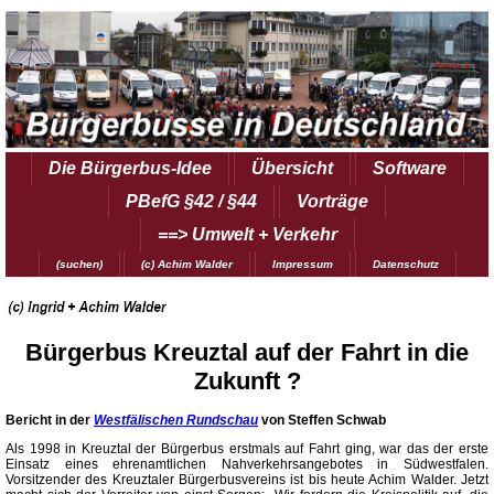
Die Bürgerbus-Idee
Übersicht
Software
PBefG §42 / §44
Vorträge
==> Umwelt + Verkehr
(suchen)
(c) Achim Walder
Impressum
Datenschutz
Bürgerbus Kreuztal auf der Fahrt in die
Zukunft ?
Bericht in der
Westfälischen Rundschau
von Steffen Schwab
Als 1998 in Kreuztal der Bürgerbus erstmals auf Fahrt ging, war das der erste
Einsatz eines ehrenamtlichen Nahverkehrsangebotes in Südwestfalen.
Vorsitzender des Kreuztaler Bürgerbusvereins ist bis heute Achim Walder. Jetzt