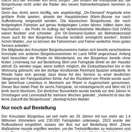
macht sich der Vorreiter von einst Sorgen: „Wir fordern die Kreispolitik auf, die
Bürgerbusse nicht unter die Räder des neuen Nahverkehrsplans kommen zu
lassen.“
Denn das droht, wenn künftig, wie angekündigt, „On-Demand“-Angebote eine
größere Rolle spielen, abseits der Hauptstrecken (Klein-)Busse nur nach
Aufforderung eingesetzt werden. Die klassischen Bürgerbusse, die nach
festgelegtem Fahrplan auf genau festgelegten Linien fahren, hätten dann das
Nachsehen – die Profis im Auftrag der Verkehrsbetriebe Westfalen-Süd (VWS)
wären flexibler und schneller. „Ein On-Demand-System als Betriebskonzept
muss auch für den Bürgerbus Kreuztal rechtlich ermöglicht werden“, fordert
Achim Walder, „nur so können die Fahrerinnen und Fahrer weiterhin ihren guten
Service anbieten.“
Die Mitglieder des Kreuztaler Bürgerbusvereins haben sich bereits verschiedene
Konzepte von anderen Bürgerbusvereinen im Land NRW angeschaut. Anfang
April besuchten sie Rhede im Münsterland, wo der Bürgerbus bereits ohne
festen Linienweg nur auf Bestellung fährt und Fahrgäste direkt an der Haustür
abholt. Es werden sogar, wenn zeitlich möglich, die Einkaufstaschen bis in die
Wohnung gebracht, wie der dortige Vorsitzende Reinhard Spatzier erläuterte. In
Rhede habe sich gezeigt, dass diese Art des Service zu einer deutlichen
Steigerung der Fahrgastzahlen führte. Auf der Rückfahrt von Rhede wurde auch
der fahrerlose Linienbus in Monheim am Rhein in Augenschein genommen.
Dieser Bus bietet Platz für sechs Fahrgäste, ist rollstuhlgerecht und fährt mit 15
km/h durch Monheim. Ein ähnlicher Busverkehr wurde bereits vor drei Jahren in
Drolshagen und Lennestadt für mehrere Wochen getestet. „Vielleicht ist das die
ferne Zukunft der Bürgerbusse“, überlegt Achim Walder.
Nur noch auf Bestellung
Der Kreuztaler Bürgerbus sei seit mehr als 26 Jahren mit nun mehr als 1,4
Millionen Kilometern und 230.000 Fahrgästen unterwegs. 2023 wurde der
Rufbusdienst eingeführt, sodass der Bus nur auf Bestellung fährt. „Diese
Maßnahme musste ergriffen werden, um die Treibstoffkosten zu reduzieren und