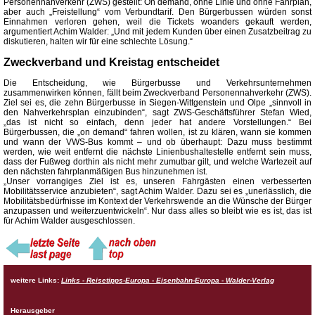
Personennahverkehr (ZWS) gestellt: On demand, ohne Linie und ohne Fahrplan,
aber auch „Freistellung“ vom Verbundtarif. Den Bürgerbussen würden sonst
Einnahmen verloren gehen, weil die Tickets woanders gekauft werden,
argumentiert Achim Walder: „Und mit jedem Kunden über einen Zusatzbeitrag zu
diskutieren, halten wir für eine schlechte Lösung.“
Zweckverband und Kreistag entscheidet
Die Entscheidung, wie Bürgerbusse und Verkehrsunternehmen
zusammenwirken können, fällt beim Zweckverband Personennahverkehr (ZWS).
Ziel sei es, die zehn Bürgerbusse in Siegen-Wittgenstein und Olpe „sinnvoll in
den Nahverkehrsplan einzubinden“, sagt ZWS-Geschäftsführer Stefan Wied,
„das ist nicht so einfach, denn jeder hat andere Vorstellungen.“ Bei
Bürgerbussen, die „on demand“ fahren wollen, ist zu klären, wann sie kommen
und wann der VWS-Bus kommt – und ob überhaupt: Dazu muss bestimmt
werden, wie weit entfernt die nächste Linienbushaltestelle entfernt sein muss,
dass der Fußweg dorthin als nicht mehr zumutbar gilt, und welche Wartezeit auf
den nächsten fahrplanmäßigen Bus hinzunehmen ist.
„Unser vorrangiges Ziel ist es, unseren Fahrgästen einen verbesserten
Mobilitätsservice anzubieten“, sagt Achim Walder. Dazu sei es „unerlässlich, die
Mobilitätsbedürfnisse im Kontext der Verkehrswende an die Wünsche der Bürger
anzupassen und weiterzuentwickeln“. Nur dass alles so bleibt wie es ist, das ist
für Achim Walder ausgeschlossen.
weitere Links:
Links - Reisetipps-Europa - Eisenbahn-Europa - Walder-Verlag
Herausgeber