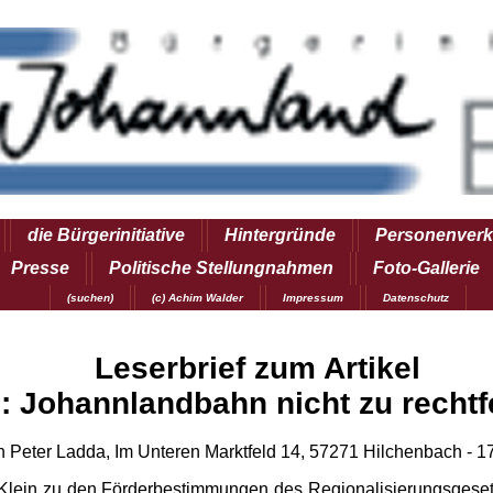
die Bürgerinitiative
Hintergründe
Personenverk
Presse
Politische Stellungnahmen
Foto-Gallerie
(suchen)
(c) Achim Walder
Impressum
Datenschutz
Leserbrief zum Artikel
n: Johannlandbahn nicht zu rechtf
 Peter Ladda, Im Unteren Marktfeld 14, 57271 Hilchenbach - 1
lein zu den Förderbestimmungen des Regionalisierungsgesetze