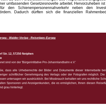
ner umfassenden Gesetzesnovelle arbeitet. Hervorzuheben ist h
für den Schienenpersonennahverkehr neben den Investit
u fördern. Dadurch dürften sich die finanziellen Rahmenb
ropa - Walder-Verlag - Reisetipps-Europa
f Str. 12, 57250 Netphen
de
et sind von der 'Bürgerintitative Pro-Johannlandbahn e.V.'
ie, dass alle Urheberrechte der Bilder und Dokumente dieser Internetseite be
eriger schriftlicher Genehmigung des Verlags oder der Fotografen möglich. Die 
ssen untersagen wir ausdrücklich. Bei Missbrauch behalten wir uns rechtliche Schri
llen Sponsoren und Anzeigenkunden, die es ermöglichen, Ihnen diesen Reiseführe
nd grau hinterlegt.