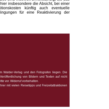
ier insbesondere die Absicht, bei einer
ionskosten künftig auch eventuelle
edingungen für eine Reaktivierung der
im Walder-Verlag und den Fotografen liegen. Die
Veröffentlichung von Bildern und Texten auf nicht
tte vor. Widerruf vorbehalten.
r mit vielen Reisetipps und Freizeitattraktionen