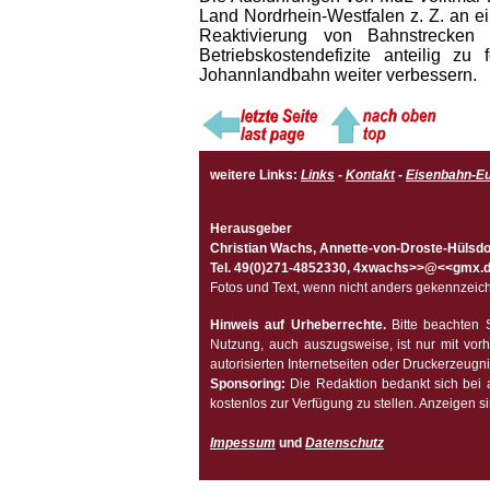
Land Nordrhein-Westfalen z. Z. an ei
Reaktivierung von Bahnstrecken 
Betriebskostendefizite anteilig z
Johannlandbahn weiter verbessern.
weitere Links:
Links
-
Kontakt
-
Eisenbahn-Eu
Herausgeber
Christian Wachs,
Annette-von-Droste-Hülsdor
Tel. 49(0)271-4852330, 4xwachs>>@<<gmx.
Fotos und Text, wenn nicht anders gekennzeichn
Hinweis auf Urheberrechte.
Bitte beachten S
Nutzung, auch auszugsweise, ist nur mit vorh
autorisierten Internetseiten oder Druckerzeugni
Sponsoring:
Die Redaktion bedankt sich bei a
kostenlos zur Verfügung zu stellen. Anzeigen si
Impessum
und
Datenschutz