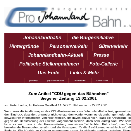
Johannlandbahn
die Bürgerinitiative
Hintergründe
Personenverkehr
Güterverkehr
Johannlandbahn-Aktuell
Presse
Politische Stellungnahmen
Foto-Gallerie
Das Ende
Links & Mehr
(suchen)
(c) Achim Walder
Impressum
Datenschutz
Zum Artikel "CDU gegen das Bähnchen"
Siegener Zeitung 13.02.2001
von Peter Ladda, Im Unteren Marktfeld 14, 57271 Hilchenbach - 27.02.2001
Wenn man die Ausführungen des CDU-Kreisvorstands zur Johannlandbahn liest, gewinnt ma
den Eindruck, dass dort entweder nicht verstanden wurde, worum es eigentlich geht oder ab
bewusst Fehlinformationen verbreitet werden, um davon abzulenken, dass die Argumente, d
gegen die Reaktivierung der Strecke vorgebracht werden, doch sehr dürftig sind. Wie son
kann es sein, dass in der Pressemitteilung von einem "schlechten Bähnchen", das "da
bestehende Busangebot zerstört und die Versorgung für die Bevölkerung verschlechtert", d
Rede ist. Wie kürzlich im Kreistag vorgetragen wurde, ist vielmehr geplant, zwischen Sieg