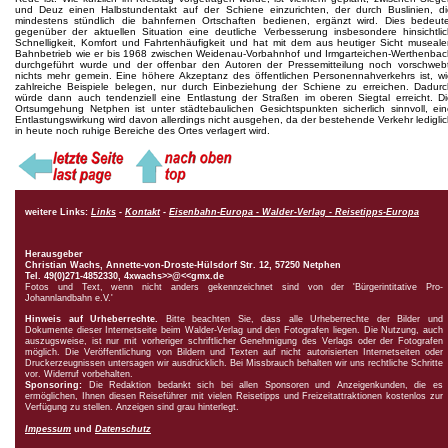
und Deuz einen Halbstundentakt auf der Schiene einzurichten, der durch Buslinien, di
mindestens stündlich die bahnfernen Ortschaften bedienen, ergänzt wird. Dies bedeute
gegenüber der aktuellen Situation eine deutliche Verbesserung insbesondere hinsichtlic
Schnelligkeit, Komfort und Fahrtenhäufigkeit und hat mit dem aus heutiger Sicht museal
Bahnbetrieb wie er bis 1968 zwischen Weidenau-Vorbahnhof und Irmgarteichen-Werthenbac
durchgeführt wurde und der offenbar den Autoren der Pressemitteilung noch vorschwebt
nichts mehr gemein. Eine höhere Akzeptanz des öffentlichen Personennahverkehrs ist, wi
zahlreiche Beispiele belegen, nur durch Einbeziehung der Schiene zu erreichen. Dadurc
würde dann auch tendenziell eine Entlastung der Straßen im oberen Siegtal erreicht. Di
Ortsumgehung Netphen ist unter städtebaulichen Gesichtspunkten sicherlich sinnvoll, ei
Entlastungswirkung wird davon allerdings nicht ausgehen, da der bestehende Verkehr ledigli
in heute noch ruhige Bereiche des Ortes verlagert wird.
weitere Links:
Links
-
Kontakt
-
Eisenbahn-Europa - Walder-Verlag - Reisetipps-Europa
Herausgeber
Christian Wachs,
Annette-von-Droste-Hülsdorf Str. 12, 57250 Netphen
Tel. 49(0)271-4852330, 4xwachs>>@<<gmx.de
Fotos und Text, wenn nicht anders gekennzeichnet sind von der 'Bürgerintitative Pro-
Johannlandbahn e.V.'
Hinweis auf Urheberrechte.
Bitte beachten Sie, dass alle Urheberrechte der Bilder und
Dokumente dieser Internetseite beim Walder-Verlag und den Fotografen liegen. Die Nutzung, auch
auszugsweise, ist nur mit vorheriger schriftlicher Genehmigung des Verlags oder der Fotografen
möglich. Die Veröffentlichung von Bildern und Texten auf nicht autorisierten Internetseiten oder
Druckerzeugnissen untersagen wir ausdrücklich. Bei Missbrauch behalten wir uns rechtliche Schritte
vor. Widerruf vorbehalten.
Sponsoring:
Die Redaktion bedankt sich bei allen Sponsoren und Anzeigenkunden, die es
ermöglichen, Ihnen diesen Reiseführer mit vielen Reisetipps und Freizeitattraktionen kostenlos zur
Verfügung zu stellen. Anzeigen sind grau hinterlegt.
Impessum
und
Datenschutz