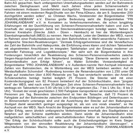
Bahn AG gepachtet. Nach umfangreichen Unterhaltungsarbeiten werden auf der Bahnstreck
zwischen Dieringhausen und Wiehl nach Jahren ohne jeden Schienenverkehr z
verschiedenen Anlässen Sonderfahrten durchgeführt. "Besonders interessant sind für un
Fahrten mit einem modernen RegioShuttle von der Firma ADtranz, die am 9. September 200
durchgeführt werden sollen", so Christian Wachs, Vorsitzender der Bürgerinitiative "PR
JOHANNLANDBAHN" e.V. Ebenso große Bedeutung sieht die Bürgerinitiative "PR
JOHANNLANDBAHN" e.V. in Kontakten zu Verkehrsunternehmen, die schon langjährig
Erfahrungen mit der Durchführung von Schienen-Personennahverkehr haben und zum Tei
innerhalb der vergangenen Jahre bei Streckenreaktivierungen beteiligt waren. Neben de
Dürener Kreisbahn (Strecke Jülich - Düren - Heimbach) ist hier die Württembergisch
Eisenbahngesellschaft (WEG) zu nennen. Herr Aschpalt, Leiter der Direktion der WEG, nann
im Rahmen einer Podiumsdiskussion bei dem Bahnhofsfest in Wiehl wesentliche Faktoren f
erfolgreiche Strecken-Reaktivierungen: "Zentrale Erfolgsgeheimnisse sind die Vervielfachu
der Zahl der Bahnhöfe und Haltepunkte, die Einführung eines klaren und dichten Taktverkeh
mit abgestimmten Anschlüssen im integralen Taktfahrplan und der Einsatz moderner un
rationeller Fahrzeug- und Logistikkonzepte." Hier sieht sich die Bürgerinitiative in ihr
Forderungen hinsichtlich der Reaktivierung des Schienen-Personennahverkehrs zwische
Siegen-Haupt-bahnhof und dem Netpherland bestätigt. "Diese Elemente werden auch di
Johannlandbahn zum Erfolgt führen", so Walter Schindler, Vorstandsmitglied de
Bürgerinitiative "PRO JOHANNLANDBAHN" e.V. Außerdem nannte Herr Aschpalt interessant
Zahlen von Bahnstrecken, die in Württemberg von der WEG betrieben werden: Auf de
Wieslauftalbahn Schorndorf - Rudersberg konnten die Reisendenzahlen von 1.250 unter DB
Regie auf inzwischen über 4.900 Reisende pro Tag fast vervierfacht werden; der Anteil d
Schülerverkehrs beträgt hierbei lediglich 25 Prozent. Die Strecke wird mit eine
Kostendeckungsgrad von 82 Prozent betrieben! Auf der Schönbuchbahn, dem "jüngste
Kind" der WEG, wird nach einer 30-jährigen Zeit ohne Schienen-Personennahverkehr heut
werktags ein Taktverkehr von 5.00 Uhr bis 1:00 Uhr angeboten (Sa.: 7 bis 1 Uhr, So.: 8 bis 
Uhr). "Anstatt der vorab geschätzten 2.500 Fahrgäste transportieren wir inzwischen über 6.0
Personen pro Tag. Besonders überraschend ist hier die Tatsache, daß 73 Prozent de
Fahrgäste auf der Bahnstrecke zwischen den Endpunkten Böblingen und Dettenhausen nu
im Binnenverkehr unterwegs sind und die Ausrichtung der Strecke auf den Ballungsrau
Stuttgart damit wesentlich geringer ausgeprägt ist, als von uns vorab erwartet", so He
Aschpalt von der WEG. Nach Ansicht der Bürgerinitiative wäre es auf der Johannlandbahn e
großer Erfolg, wenn ähnlich umfangreiche Verkehrsströme innerhalb des Stadtgebietes vo
Netphen auf der Schiene stattfinden würden. Dann würde die Johannlandbahn eine
maßgeblichen wirtschaftlichen und wirtschaftsfördernden Faktor im Netpherland darstelle
"Der Erfolg der Schönbuchbahn sollte auch die Entscheidungsträger im Kreis Siegen
Wittgenstein von der sinnvollen Reaktivierung der Johannlandbahn überzeugen", s
abschließend Christian Wachs, Vorsitzender der Bürgerinitiative "PRO JOHANNLANDBAHN
e.V.