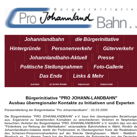
Johannlandbahn
die Bürgerinitiative
Hintergründe
Personenverkehr
Güterverkehr
Johannlandbahn-Aktuell
Presse
Politische Stellungnahmen
Foto-Gallerie
Das Ende
Links & Mehr
(suchen)
(c) Achim Walder
Impressum
Datenschutz
Bürgerinitiative "PRO JOHANN-LANDBAHN"
Ausbau überregionaler Kontakte zu Initiativen und Experten
Pressemitteilung der Bürgerinitiative "Pro Johannlandbahn" - 02.03.2000
Die Bürgerinitiative "PRO JOHANNLANDBAHN" e.V. baut ihre überregionalen Beziehunge
aus. Ergänzend zu bestehenden Kontakten zu verschiedenen Vereinen im Netpherlan
besuchten Vertreter der Bürgerinitiative "PRO JOHANNLANDBAHN" e.V. kürzlich das von de
"Förderkreis zur Rettung der Wiehltalbahn" veranstaltete Bahnhofsfest in Wiehl. Ähnlich d
Johannlandbahn-Initiative strebt der Förderverein im Oberbergischen Kreis die Reaktivieru
des Schienen-Personennahverkehrs auf der Strecke Dieringhausen - Wiehl - Waldbröl 
Morsbach an. Zu diesem Zweck hat der Nachbarverein die Bahnstrecke von der Deutsche