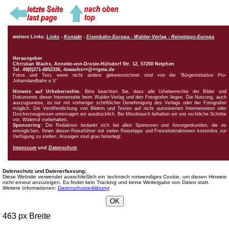
weitere Links:
Links
-
Kontakt
-
Eisenbahn-Europa - Walder-Verlag - Reisetipps-Europa
Herausgeber
Christian Wachs,
Annette-von-Droste-Hülsdorf Str. 12, 57250 Netphen
Tel. 49(0)271-4852330, 4xwachs>>@<<gmx.de
Fotos und Text, wenn nicht anders gekennzeichnet sind von der 'Bürgerintitative Pro-
Johannlandbahn e.V.'
Hinweis auf Urheberrechte.
Bitte beachten Sie, dass alle Urheberrechte der Bilder und
Dokumente dieser Internetseite beim Walder-Verlag und den Fotografen liegen. Die Nutzung, auch
auszugsweise, ist nur mit vorheriger schriftlicher Genehmigung des Verlags oder der Fotografen
möglich. Die Veröffentlichung von Bildern und Texten auf nicht autorisierten Internetseiten oder
Druckerzeugnissen untersagen wir ausdrücklich. Bei Missbrauch behalten wir uns rechtliche Schritte
vor. Widerruf vorbehalten.
Sponsoring:
Die Redaktion bedankt sich bei allen Sponsoren und Anzeigenkunden, die es
ermöglichen, Ihnen diesen Reiseführer mit vielen Reisetipps und Freizeitattraktionen kostenlos zur
Verfügung zu stellen. Anzeigen sind grau hinterlegt.
Impessum
und
Datenschutz
Datenschutz und Datenerfassung:
Diese Website verwendet ausschließlich ein technisch notwendiges Cookie, um diesen Hinweis
nicht erneut anzuzeigen. Es findet kein Tracking und keine Weitergabe von Daten statt.
Weitere Informationen:
Datenschutzerklärung
OK
463 px Breite