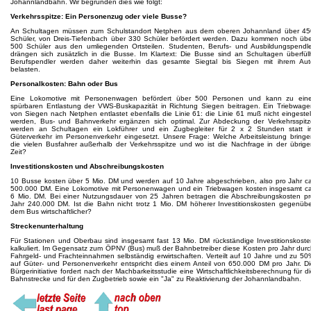
Johannlandbahn. Wir begründen dies wie folgt:
Verkehrsspitze: Ein Personenzug oder viele Busse?
An Schultagen müssen zum Schulstandort Netphen aus dem oberen Johannland über 45
Schüler, von Dreis-Tiefenbach über 330 Schüler befördert werden. Dazu kommen noch übe
500 Schüler aus den umliegenden Ortsteilen. Studenten, Berufs- und Ausbildungspendle
drängen sich zusätzlich in die Busse. Im Klartext: Die Busse sind an Schultagen überfüll
Berufspendler werden daher weiterhin das gesamte Siegtal bis Siegen mit ihrem Aut
belasten.
Personalkosten: Bahn oder Bus
Eine Lokomotive mit Personenwagen befördert über 500 Personen und kann zu eine
spürbaren Entlastung der VWS-Buskapazität in Richtung Siegen beitragen. Ein Triebwage
von Siegen nach Netphen entlastet ebenfalls die Linie 61: die Linie 61 muß nicht eingestel
werden, Bus- und Bahnverkehr ergänzen sich optimal. Zur Abdeckung der Verkehrsspitz
werden an Schultagen ein Lokführer und ein Zugbegleiter für 2 x 2 Stunden statt i
Güterverkehr im Personenverkehr eingesetzt. Unsere Frage: Welche Arbeitsleistung bring
die vielen Busfahrer außerhalb der Verkehrsspitze und wo ist die Nachfrage in der übrig
Zeit?
Investitionskosten und Abschreibungskosten
10 Busse kosten über 5 Mio. DM und werden auf 10 Jahre abgeschrieben, also pro Jahr ca
500.000 DM. Eine Lokomotive mit Personenwagen und ein Triebwagen kosten insgesamt ca
6 Mio. DM. Bei einer Nutzungsdauer von 25 Jahren betragen die Abschreibungskosten pr
Jahr 240.000 DM. Ist die Bahn nicht trotz 1 Mio. DM höherer Investitionskosten gegenüb
dem Bus wirtschaftlicher?
Streckenunterhaltung
Für Stationen und Oberbau sind insgesamt fast 13 Mio. DM rückständige Investitionskost
kalkuliert. Im Gegensatz zum ÖPNV (Bus) muß der Bahnbetreiber diese Kosten pro Jahr dur
Fahrgeld- und Frachteinnahmen selbständig erwirtschaften. Verteilt auf 10 Jahre und zu 5
auf Güter- und Personenverkehr entspricht dies einem Anteil von 650.000 DM pro Jahr. D
Bürgerinitiative fordert nach der Machbarkeitsstudie eine Wirtschaftlichkeitsberechnung für d
Bahnstrecke und für den Zugbetrieb sowie ein "Ja" zu Reaktivierung der Johannlandbahn.