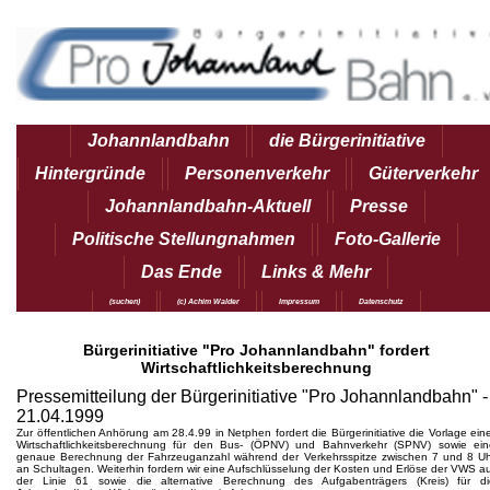
Johannlandbahn
die Bürgerinitiative
Hintergründe
Personenverkehr
Güterverkehr
Johannlandbahn-Aktuell
Presse
Politische Stellungnahmen
Foto-Gallerie
Das Ende
Links & Mehr
(suchen)
(c) Achim Walder
Impressum
Datenschutz
Bürgerinitiative "Pro Johannlandbahn" fordert
Wirtschaftlichkeitsberechnung
Pressemitteilung der Bürgerinitiative "Pro Johannlandbahn" -
21.04.1999
Zur öffentlichen Anhörung am 28.4.99 in Netphen fordert die Bürgerinitiative die Vorlage ein
Wirtschaftlichkeitsberechnung für den Bus- (ÖPNV) und Bahnverkehr (SPNV) sowie ein
genaue Berechnung der Fahrzeuganzahl während der Verkehrsspitze zwischen 7 und 8 Uh
an Schultagen. Weiterhin fordern wir eine Aufschlüsselung der Kosten und Erlöse der VWS a
der Linie 61 sowie die alternative Berechnung des Aufgabenträgers (Kreis) für di