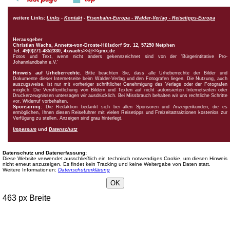
weitere Links:
Links
-
Kontakt
-
Eisenbahn-Europa - Walder-Verlag - Reisetipps-Europa
Herausgeber
Christian Wachs,
Annette-von-Droste-Hülsdorf Str. 12, 57250 Netphen
Tel. 49(0)271-4852330, 4xwachs>>@<<gmx.de
Fotos und Text, wenn nicht anders gekennzeichnet sind von der 'Bürgerintitative Pro-
Johannlandbahn e.V.'
Hinweis auf Urheberrechte.
Bitte beachten Sie, dass alle Urheberrechte der Bilder und
Dokumente dieser Internetseite beim Walder-Verlag und den Fotografen liegen. Die Nutzung, auch
auszugsweise, ist nur mit vorheriger schriftlicher Genehmigung des Verlags oder der Fotografen
möglich. Die Veröffentlichung von Bildern und Texten auf nicht autorisierten Internetseiten oder
Druckerzeugnissen untersagen wir ausdrücklich. Bei Missbrauch behalten wir uns rechtliche Schritte
vor. Widerruf vorbehalten.
Sponsoring:
Die Redaktion bedankt sich bei allen Sponsoren und Anzeigenkunden, die es
ermöglichen, Ihnen diesen Reiseführer mit vielen Reisetipps und Freizeitattraktionen kostenlos zur
Verfügung zu stellen. Anzeigen sind grau hinterlegt.
Impessum
und
Datenschutz
Datenschutz und Datenerfassung:
Diese Website verwendet ausschließlich ein technisch notwendiges Cookie, um diesen Hinweis
nicht erneut anzuzeigen. Es findet kein Tracking und keine Weitergabe von Daten statt.
Weitere Informationen:
Datenschutzerklärung
OK
463 px Breite